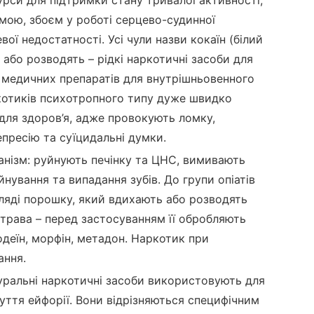
ою, збоєм у роботі серцево-судинної
ої недостатності. Усі чули назви кокаїн (білий
або розводять – рідкі наркотичні засоби для
ді медичних препаратів для внутрішньовенного
ркотиків психотропного типу дуже швидко
 для здоров’я, адже провокують ломку,
пресію та суїцидальні думки.
анізм: руйнують печінку та ЦНС, вимивають
нування та випадання зубів. До групи опіатів
ляді порошку, який вдихають або розводять
 трава – перед застосуванням її обробляють
деїн, морфін, метадон. Наркотик при
ання.
туральні наркотичні засоби використовують для
уття ейфорії. Вони відрізняються специфічним