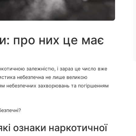
и: про них це має
аркотичною залежністю, і зараз це число вже
истика небезпечна не лише великою
ям небезпечних захворювань та погіршенням
безпечні?
які ознаки наркотичної