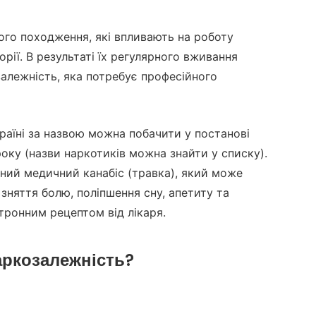
ого походження, які впливають на роботу
рії. В результаті їх регулярного вживання
залежність, яка потребує професійного
країні за назвою можна побачити у постанові
року (назви наркотиків можна знайти у списку).
пний медичний канабіс (травка), який може
 зняття болю, поліпшення сну, апетиту та
тронним рецептом від лікаря.
аркозалежність?