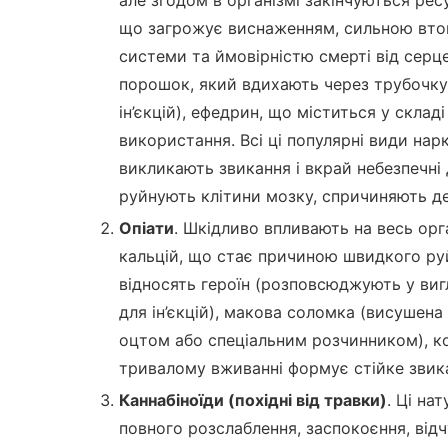
що загрожує виснаженням, сильною втом
системи та ймовірністю смерті від серцев
порошок, який вдихають через трубочку 
ін’єкцій), ефедрин, що міститься у скла
використання. Всі ці популярні види на
викликають звикання і вкрай небезпечні
руйнують клітини мозку, спричиняють де
Опіати
. Шкідливо впливають на весь орг
кальцій, що стає причиною швидкого руй
відносять героїн (розповсюджують у виг
для ін’єкцій), макова соломка (висушена
оцтом або спеціальним розчинником), ко
тривалому вживанні формує стійке звик
Каннабіноїди (похідні від травки)
. Ці на
повного розслаблення, заспокоєння, відч