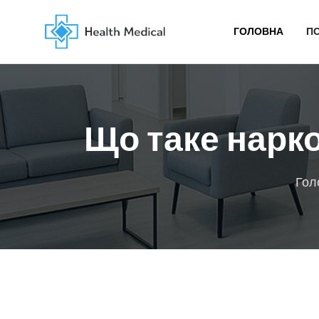
ГОЛОВНА
П
Що таке нарко
Гол