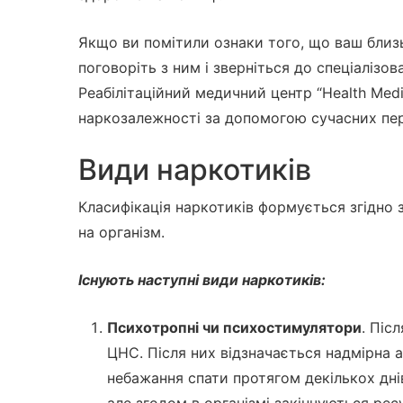
Якщо ви помітили ознаки того, що ваш близ
поговоріть з ним і зверніться до спеціалізо
Реабілітаційний медичний центр “Health Med
наркозалежності за допомогою сучасних пер
Види наркотиків
Класифікація наркотиків формується згідно 
на організм.
Існують наступні види наркотиків:
Психотропні чи психостимулятори
. Піс
ЦНС. Після них відзначається надмірна а
небажання спати протягом декількох дні
але згодом в організмі закінчуються рес