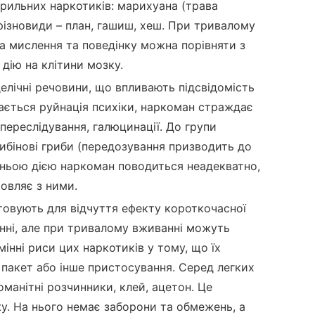
рильних наркотиків: марихуана (трава
 різновиди – план, гашиш, хеш. При тривалому
 а мислення та поведінку можна порівняти з
дію на клітини мозку.
елічні речовини, що впливають підсвідомість
ається руйнація психіки, наркоман страждає
х переслідування, галюцинації. До групи
ибінові гриби (передозування призводить до
їхньою дією наркоман поводиться неадекватно,
мовляє з ними.
стовують для відчуття ефекту короткочасної
инні, але при тривалому вживанні можуть
інні риси цих наркотиків у тому, що їх
акет або інше пристосування. Серед легких
оманітні розчинники, клей, ацетон. Це
у. На нього немає заборони та обмежень, а