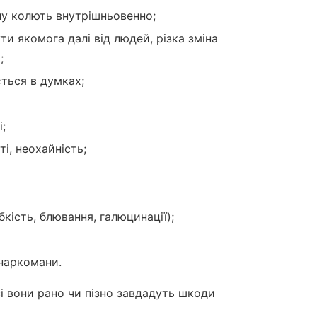
ину колють внутрішньовенно;
ти якомога далі від людей, різка зміна
;
ться в думках;
;
ті, неохайність;
бкість, блювання, галюцинації);
 наркомани.
сі вони рано чи пізно завдадуть шкоди