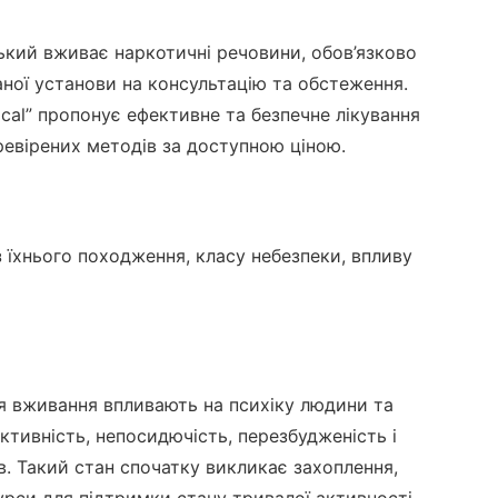
ький вживає наркотичні речовини, обов’язково
ваної установи на консультацію та обстеження.
ical” пропонує ефективне та безпечне лікування
евірених методів за доступною ціною.
з їхнього походження, класу небезпеки, впливу
ля вживання впливають на психіку людини та
ктивність, непосидючість, перезбудженість і
в. Такий стан спочатку викликає захоплення,
урси для підтримки стану тривалої активності,