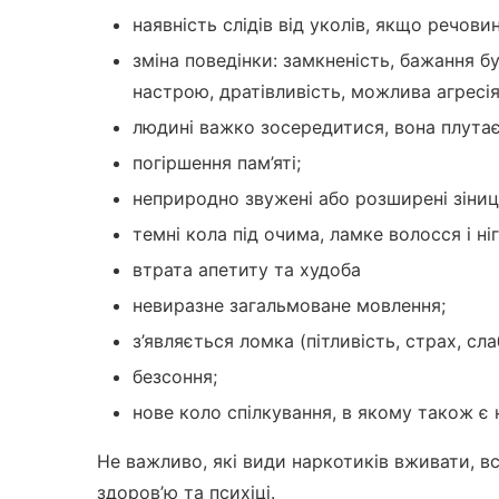
наявність слідів від уколів, якщо речов
зміна поведінки: замкненість, бажання бу
настрою, дратівливість, можлива агресія
людині важко зосередитися, вона плутає
погіршення пам’яті;
неприродно звужені або розширені зіниці
темні кола під очима, ламке волосся і ніг
втрата апетиту та худоба
невиразне загальмоване мовлення;
з’являється ломка (пітливість, страх, сла
безсоння;
нове коло спілкування, в якому також є
Не важливо, які види наркотиків вживати, в
здоров’ю та психіці.