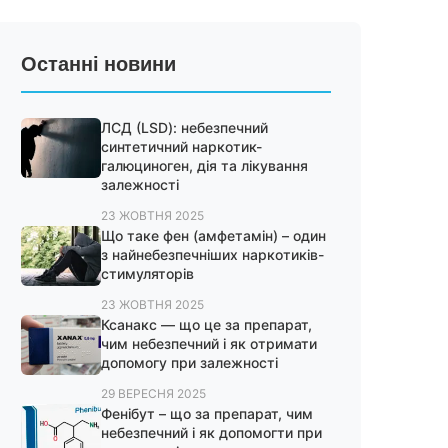
Останні новини
ЛСД (LSD): небезпечний
синтетичний наркотик-
галюциноген, дія та лікування
залежності
23 ЖОВТНЯ 2025
Що таке фен (амфетамін) – один
з найнебезпечніших наркотиків-
стимуляторів
23 ЖОВТНЯ 2025
Ксанакс — що це за препарат,
чим небезпечний і як отримати
допомогу при залежності
29 ВЕРЕСНЯ 2025
Фенібут – що за препарат, чим
небезпечний і як допомогти при