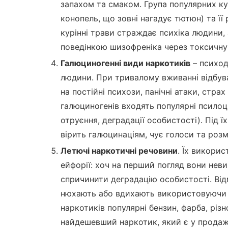
запахом та смаком. Група популярних ку
конопель, що зовні нагадує тютюн) та її
курінні трави страждає психіка людини,
поведінкою шизофреніка через токсичну 
Галюциногенні види наркотиків
– психод
людини. При тривалому вживанні відбув
на постійні психози, панічні атаки, стра
галюциногенів входять популярні псилоц
отруєння, деградації особистості). Під 
вірить галюцинаціям, чує голоси та роз
Летючі наркотичні речовини
. Їх викори
ейфорії: хоч на перший погляд вони нев
спричинити деградацію особистості. Відм
нюхають або вдихають використовуючи п
наркотиків популярні бензин, фарба, різн
найдешевший наркотик, який є у продаж