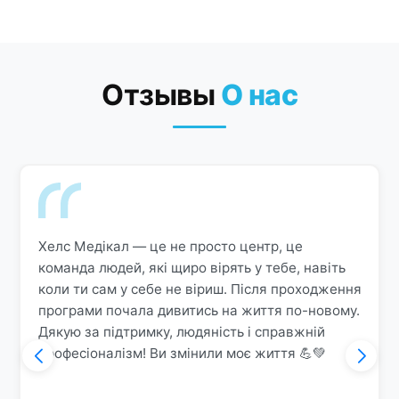
его медицинских показателей.
Отзывы
О нас
Хелс Медікал — це не просто центр, це
команда людей, які щиро вірять у тебе, навіть
коли ти сам у себе не віриш. Після проходження
програми почала дивитись на життя по-новому.
Дякую за підтримку, людяність і справжній
професіоналізм! Ви змінили моє життя 💪💚