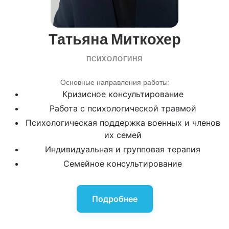
ломки.
Антиоксиданты и витамины (B, C, E,
Татьяна Миткохер
PP)
— укрепляют иммунитет и
способствуют регенерации клеток.
ПСИХОЛОГИНЯ
Ноотропные и метаболические
препараты
— восстанавливают
Основные направления работы:
работу мозга и обмен веществ.
Кризисное консультирование
Работа с психологической травмой
Психологическая поддержка
—
Психологическая поддержка военных и членов
помощь специалиста для
их семей
стабилизации эмоционального
Индивидуальная и групповая терапия
состояния и подготовки к
дальнейшему лечению зависимости.
Семейное консультирование
Состав и длительность детоксикации
подбираются индивидуально, в
Подробнее
зависимости от типа употребляемых
веществ, общего состояния пациента и