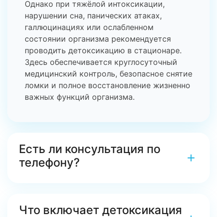
Однако при тяжёлой интоксикации,
нарушении сна, панических атаках,
галлюцинациях или ослабленном
состоянии организма рекомендуется
проводить детоксикацию в стационаре.
Здесь обеспечивается круглосуточный
медицинский контроль, безопасное снятие
ломки и полное восстановление жизненно
важных функций организма.
Есть ли консультация по
+
телефону?
Да, консультация доступна по телефону
+38 (068) 548-50-50, также Вы можете
Что включает детоксикация
оставить заявку через форму обратной