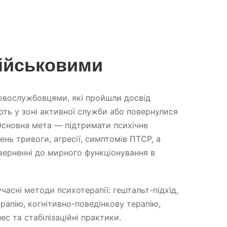
військовими
овослужбовцями, які пройшли досвід
ють у зоні активної служби або повернулися
Основна мета — підтримати психічне
ень тривоги, агресії, симптомів ПТСР, а
ерненні до мирного функціонування в
асні методи психотерапії: гештальт-підхід,
рапію, когнітивно-поведінкову терапію,
с та стабілізаційні практики.