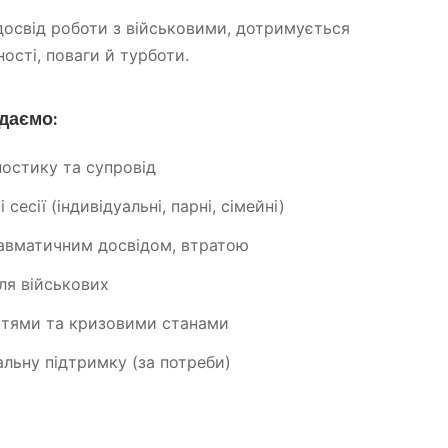
досвід роботи з військовими, дотримується
ості, поваги й турботи.
адаємо:
ностику та супровід
сесії (індивідуальні, парні, сімейні)
равматичним досвідом, втратою
ля військових
стями та кризовими станами
льну підтримку (за потреби)