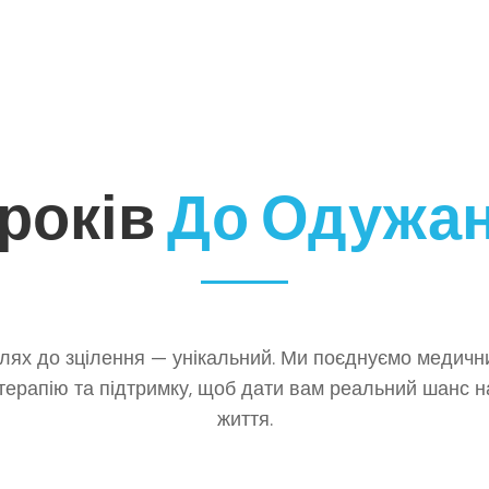
кроків
До Одужа
ях до зцілення — унікальний. Ми поєднуємо медични
терапію та підтримку, щоб дати вам реальний шанс н
життя.