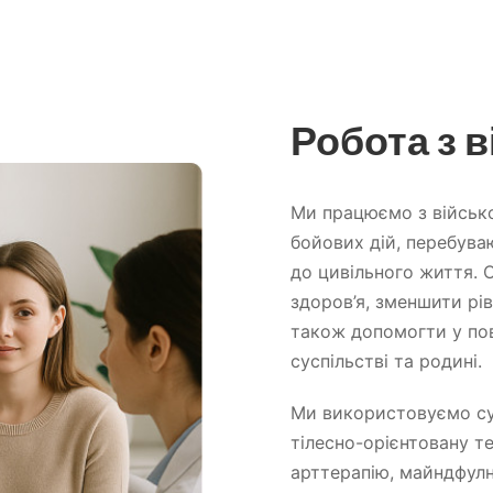
Робота з 
Ми працюємо з військ
бойових дій, перебува
до цивільного життя. 
здоров’я, зменшити рів
також допомогти у пов
суспільстві та родині.
Ми використовуємо суч
тілесно-орієнтовану те
арттерапію, майндфулне