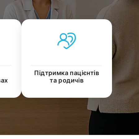
Підтримка пацієнтів
вах
та родичів