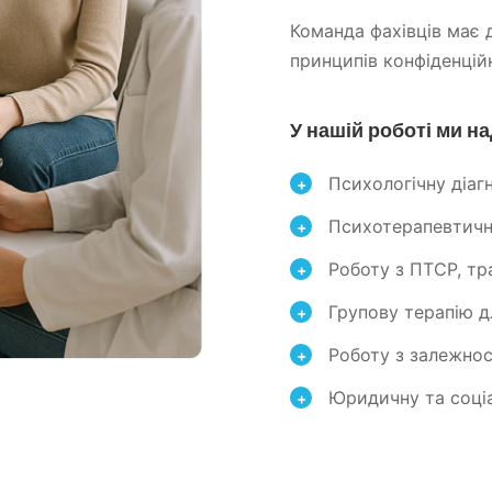
Команда фахівців має 
принципів конфіденційн
У нашій роботі ми н
Психологічну діаг
+
Психотерапевтичні 
+
Роботу з ПТСР, т
+
Групову терапію д
+
Роботу з залежно
+
Юридичну та соціа
+