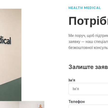
HEALTH MEDICAL
Потріб
Ми поруч, щоб підтри
заявку — наш спеціал
безкоштовної консульт
Залиште зая
Ім'я
Телефон