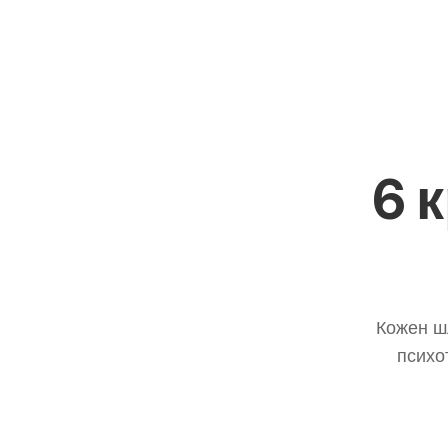
6 
Кожен шл
психо