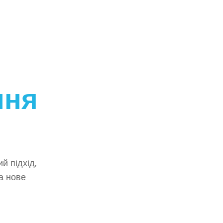
ння
й підхід,
а нове