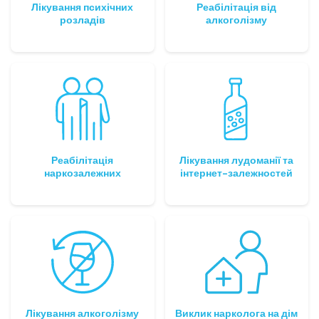
Лікування психічних
Реабілітація від
розладів
алкоголізму
Реабілітація
Лікування лудоманії та
наркозалежних
інтернет-залежностей
Лікування алкоголізму
Виклик нарколога на дім