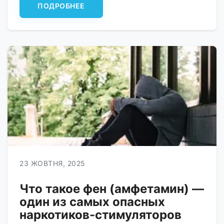
ПОДРОБНЕЕ
галлюцинации. А длительное употребление этого
наркотического вещества приводит к серьезным
нарушениям физического и психического здоровья.
Восстановление от его воздействия может проходить
достаточно тяжело. Вот […]
23 ЖОВТНЯ, 2025
Что такое фен (амфетамин) —
один из самых опасных
наркотиков-стимуляторов