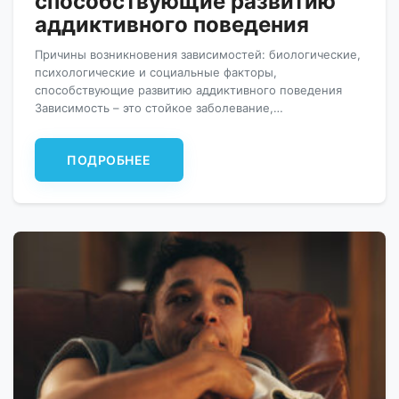
способствующие развитию
аддиктивного поведения
Причины возникновения зависимостей: биологические,
психологические и социальные факторы,
способствующие развитию аддиктивного поведения
Зависимость – это стойкое заболевание,
прогрессирующее со временем, из-за чего миллионы
людей во всем мире нуждаются в лечении физического
ПОДРОБНЕЕ
и психологического здоровья. Какие виды и причины
зависимостей бывают? Виды зависимостей, которые
нуждаются в лечении Аддикция она же пагубная
привычка, является навязчивой патологической
потребностью […]