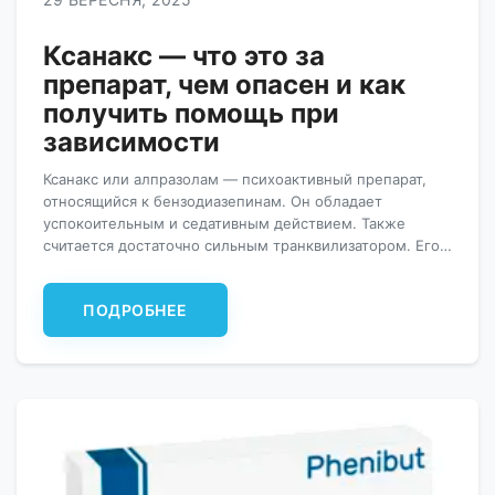
Ксанакс — что это за
препарат, чем опасен и как
получить помощь при
зависимости
Ксанакс или алпразолам — психоактивный препарат,
относящийся к бензодиазепинам. Он обладает
успокоительным и седативным действием. Также
считается достаточно сильным транквилизатором. Его
нередко назначают при лечении тревожных состояний,
беспокойств, связанных с депрессией. Также может
ПОДРОБНЕЕ
быть рекомендован, как успокоительное средство при
панических атаках или нарушениях сна. Таблетки
обладают ярко выраженным терапевтическим
эффектом. И несут весьма серьезные риски, […]