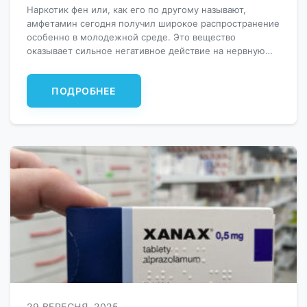
Наркотик фен или, как его по другому называют,
амфетамин сегодня получил широкое распространение
особенно в молодежной среде. Это вещество
оказывает сильное негативное действие на нервную
систему. После употребления фена возникают
приятные эффекты: эйфория, бодрость, прилив
ПОДРОБНЕЕ
энергии. Опасность в том, что прием этого вещества
вызывает скорое привыкание, которое наносит
серьезный вред физическому и психологическому
здоровью. Далее […]
29 ВЕРЕСНЯ, 2025