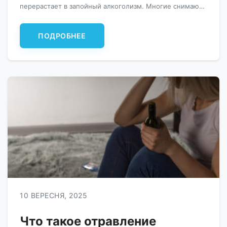
перерастает в запойный алкоголизм. Многие снимают
похмельный синдром спиртным, чем сами
провоцируют запои. Вывести человека из такого
ПОДРОБНЕЕ
тяжелого состояния может только нарколог. Народные
способы, а тем более заговоры, на этой стадии
зависимости […]
10 ВЕРЕСНЯ, 2025
Что такое отравление