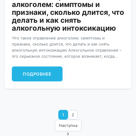
алкоголем: симптомы и
признаки, сколько длится, что
делать и как снять
алкогольную интоксикацию
Что такое отравление алкоголем: симптомы и
признаки, сколько длится, что делать и как снять
алкогольную интоксикацию Алкогольное отравление –
это серьезное состояние, которое возникает, когда
человек употребляет большое количество спиртного за
короткий промежуток времени. Эта ситуация может
ПОДРОБНЕЕ
быть крайне опасна для здоровья, так как организм не
успевает переработать токсичные вещества.
Понимание симптомов, как их снять […]
1
2
Наступна