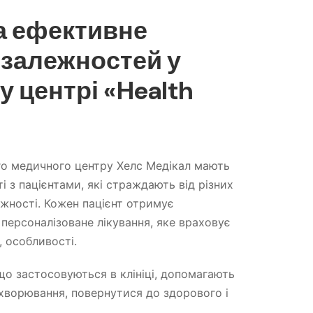
а ефективне
 залежностей у
 центрі «Health
ого медичного центру Хелс Медікал мають
і з пацієнтами, які страждають від різних
ежності. Кожен пацієнт отримує
і персоналізоване лікування, яке враховує
, особливості.
, що застосовуються в клініці, допомагають
хворювання, повернутися до здорового і