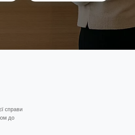
єї справи
дом до