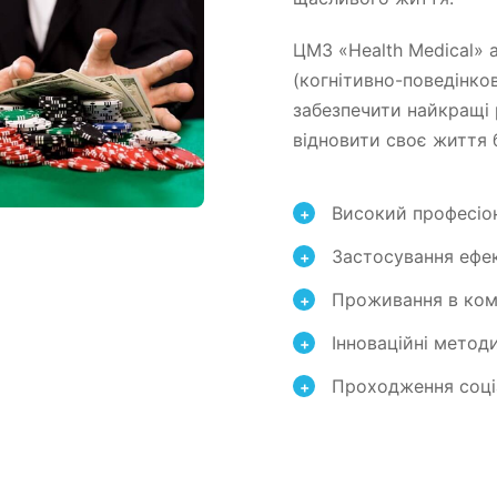
ЦМЗ «Health Medical» 
(когнітивно-поведінков
забезпечити найкращі 
відновити своє життя 
Високий професіон
+
Застосування ефе
+
Проживання в ко
+
Інноваційні метод
+
Проходження соціа
+