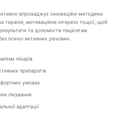
активно впроваджує інноваційні методики
а терапія, мотиваційне інтерв’ю тощо), щоб
результати та допомогти пацієнтам
без психо-активних речовин.
алізм лікарів
ктивних препаратів
мфортних умовах
ики лікування
льної адаптації