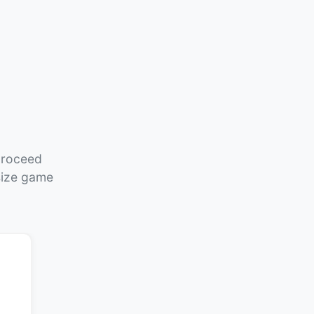
 proceed
size game