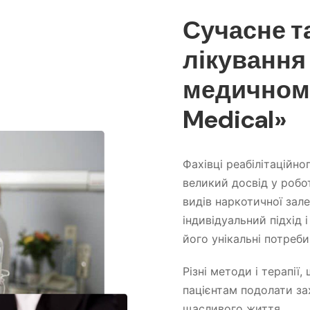
Сучасне т
лікування
медичному
Medical»
Фахівці реабілітаційн
великий досвід у робот
видів наркотичної зал
індивідуальний підхід 
його унікальні потреби
Різні методи і терапії
пацієнтам подолати за
щасливого життя.