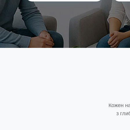
Кожен на
з гли