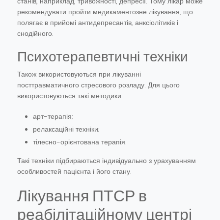
станів, наприклад, тривожності, депресії. Тому лікар може
рекомендувати пройти медикаментозне лікування, що
полягає в прийомі антидепресантів, анксіолітиків і
снодійного.
Психотерапевтичні техніки
Також використовуються при лікуванні
посттравматичного стресового розладу. Для цього
використовуються такі методики:
арт-терапія;
релаксаційні техніки;
тілесно-орієнтована терапія.
Такі техніки підбираються індивідуально з урахуванням
особливостей пацієнта і його стану.
Лікування ПТСР в
реабілітаційному центрі