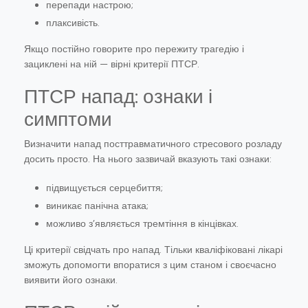
перепади настрою;
плаксивість.
Якщо постійно говорите про пережиту трагедію і
зациклені на ній — вірні критерії ПТСР.
ПТСР напад: ознаки і
симптоми
Визначити напад посттравматичного стресового розладу
досить просто. На нього зазвичай вказують такі ознаки:
підвищується серцебиття;
виникає панічна атака;
можливо з’являється тремтіння в кінцівках.
Ці критерії свідчать про напад. Тільки кваліфіковані лікарі
зможуть допомогти впоратися з цим станом і своєчасно
виявити його ознаки.