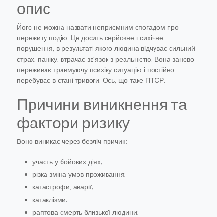
опис
Його не можна назвати неприємним спогадом про
пережиту подію. Це досить серйозне психічне
порушення, в результаті якого людина відчуває сильний
страх, паніку, втрачає зв’язок з реальністю. Вона заново
переживає травмуючу психіку ситуацію і постійно
перебуває в стані тривоги. Ось, що таке ПТСР.
Причини виникнення та
фактори ризику
Воно виникає через безліч причин:
участь у бойових діях;
різка зміна умов проживання;
катастрофи, аварії;
катаклізми;
раптова смерть близької людини;