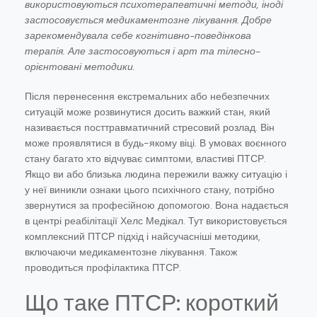
використовуються психотерапевтичні методи, іноді
застосовується медикаментозне лікування. Добре
зарекомендувала себе когнітивно-поведінкова
терапія. Але застосовуються і арт та тілесно-
орієнтовані методики.
Після перенесення екстремальних або небезпечних
ситуацій може розвинутися досить важкий стан, який
називається посттравматичний стресовий розлад. Він
може проявлятися в будь-якому віці. В умовах воєнного
стану багато хто відчуває симптоми, властиві ПТСР.
Якщо ви або близька людина пережили важку ситуацію і
у неї виникли ознаки цього психічного стану, потрібно
звернутися за професійною допомогою. Вона надається
в центрі реабілітації Хелс Медікал. Тут використовується
комплексний ПТСР підхід і найсучасніші методики,
включаючи медикаментозне лікування. Також
проводиться профілактика ПТСР.
Що таке ПТСР: короткий