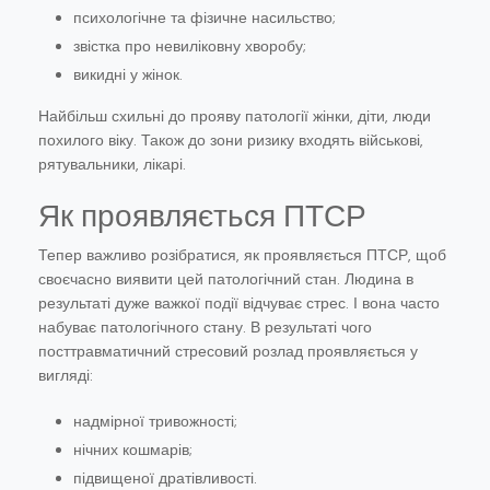
психологічне та фізичне насильство;
звістка про невиліковну хворобу;
викидні у жінок.
Найбільш схильні до прояву патології жінки, діти, люди
похилого віку. Також до зони ризику входять військові,
рятувальники, лікарі.
Як проявляється ПТСР
Тепер важливо розібратися, як проявляється ПТСР, щоб
своєчасно виявити цей патологічний стан. Людина в
результаті дуже важкої події відчуває стрес. І вона часто
набуває патологічного стану. В результаті чого
посттравматичний стресовий розлад проявляється у
вигляді:
надмірної тривожності;
нічних кошмарів;
підвищеної дратівливості.