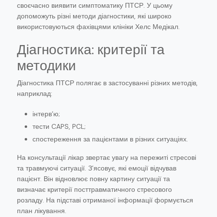
своєчасно виявити симптоматику ПТСР. У цьому
допоможуть різні методи діагностики, які широко
використовуються фахівцями клініки Хелс Медікал.
Діагностика: критерії та
методики
Діагностика ПТСР полягає в застосуванні різних методів,
наприклад:
інтерв’ю;
тести CAPS, PCL;
спостереження за пацієнтами в різних ситуаціях.
На консультації лікар звертає увагу на пережиті стресові
та травмуючі ситуації. З’ясовує, які емоції відчував
пацієнт. Він відновлює повну картину ситуації та
визначає критерії посттравматичного стресового
розладу. На підставі отриманої інформації формується
план лікування.