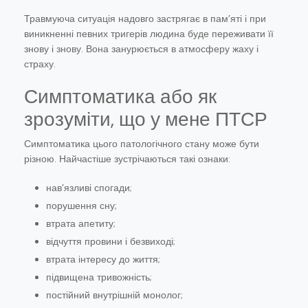
Травмуюча ситуація надовго застрягає в пам’яті і при
виникненні певних тригерів людина буде переживати її
знову і знову. Вона занурюється в атмосферу жаху і
страху.
Симптоматика або як
зрозуміти, що у мене ПТСР
Симптоматика цього патологічного стану може бути
різною. Найчастіше зустрічаються такі ознаки:
нав’язливі спогади;
порушення сну;
втрата апетиту;
відчуття провини і безвиході;
втрата інтересу до життя;
підвищена тривожність;
постійний внутрішній монолог;