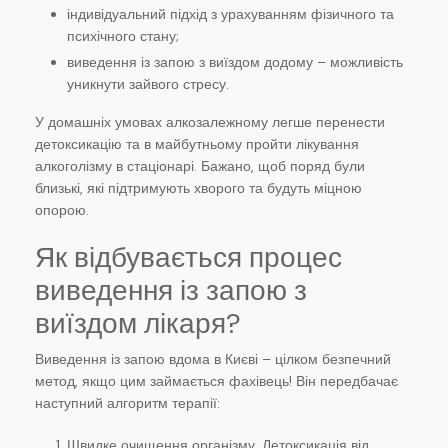
індивідуальний підхід з урахуванням фізичного та
психічного стану;
виведення із запою з виїздом додому – можливість
уникнути зайвого стресу.
У домашніх умовах алкозалежному легше перенести
детоксикацію та в майбутньому пройти лікування
алкоголізму в стаціонарі. Бажано, щоб поряд були
близькі, які підтримують хворого та будуть міцною
опорою.
Як відбувається процес
виведення із запою з
виїздом лікаря?
Виведення із запою вдома в Києві – цілком безпечний
метод, якщо цим займається фахівець! Він передбачає
наступний алгоритм терапії:
Швидке очищення організму. Детоксикація від