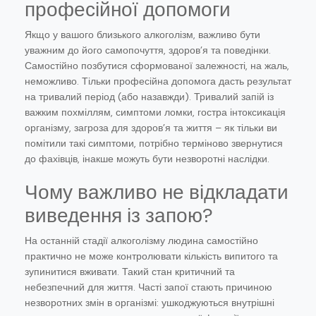
професійної допомоги
Якщо у вашого близького алкоголізм, важливо бути
уважним до його самопочуття, здоров’я та поведінки.
Самостійно позбутися сформованої залежності, на жаль,
неможливо. Тільки професійна допомога дасть результат
на тривалий період (або назавжди). Тривалий запій із
важким похміллям, симптоми ломки, гостра інтоксикація
організму, загроза для здоров’я та життя – як тільки ви
помітили такі симптоми, потрібно терміново звернутися
до фахівців, інакше можуть бути незворотні наслідки.
Чому важливо не відкладати
виведення із запою?
На останній стадії алкоголізму людина самостійно
практично не може контролювати кількість випитого та
зупинитися вживати. Такий стан критичний та
небезпечний для життя. Часті запої стають причиною
незворотних змін в організмі: ушкоджуються внутрішні