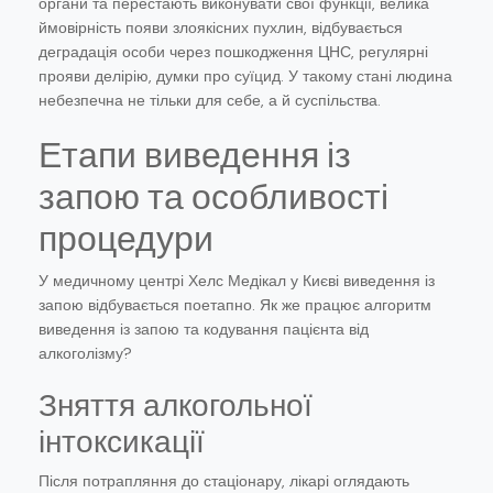
органи та перестають виконувати свої функції, велика
ймовірність появи злоякісних пухлин, відбувається
деградація особи через пошкодження ЦНС, регулярні
прояви делірію, думки про суїцид. У такому стані людина
небезпечна не тільки для себе, а й суспільства.
Етапи виведення із
запою та особливості
процедури
У медичному центрі Хелс Медікал у Києві виведення із
запою відбувається поетапно. Як же працює алгоритм
виведення із запою та кодування пацієнта від
алкоголізму?
Зняття алкогольної
інтоксикації
Після потрапляння до стаціонару, лікарі оглядають