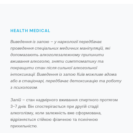
HEALTH MEDICAL
Виведення із запою – у наркології передбачає
проведення спеціальних медичних маніпуляцій, які
допомагають алкоголезалежному припинити
вживання алкоголю, зняти симптоматику та
покращити стан після сильної алкогольної
інтоксикації. Виведення із запою Київ можливе вдома
або в стаціонарі, передбачає детоксикацію та роботу
з психологом.
Запій
– стан надмірного вживання спиртного протягом
3-7 днів. Він спостерігається при другій стадії
алкоголізму, коли залежність вже сформована,
відрізняється стійкою фізичною та психічною
прихильністю.