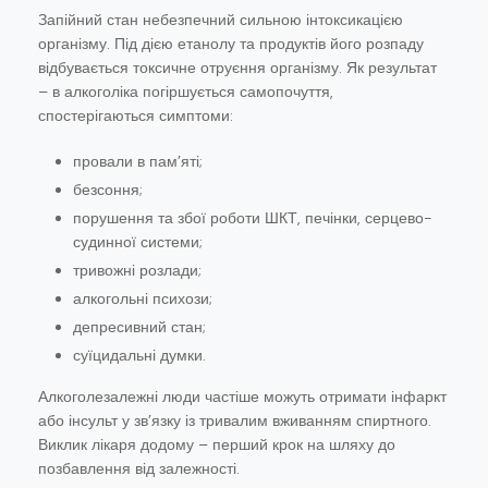
Запійний стан небезпечний сильною інтоксикацією
організму. Під дією етанолу та продуктів його розпаду
відбувається токсичне отруєння організму. Як результат
– в алкоголіка погіршується самопочуття,
спостерігаються симптоми:
провали в пам’яті;
безсоння;
порушення та збої роботи ШКТ, печінки, серцево-
судинної системи;
тривожні розлади;
алкогольні психози;
депресивний стан;
суїцидальні думки.
Алкоголезалежні люди частіше можуть отримати інфаркт
або інсульт у зв’язку із тривалим вживанням спиртного.
Виклик лікаря додому – перший крок на шляху до
позбавлення від залежності.