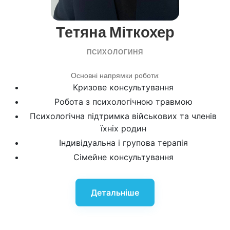
Препарати для захисту та нормалізації
роботи печінки (гепатопротектори).
Тетяна Міткохер
Метаболічні засоби, що сприяють
активізації обмінних процесів.
ПСИХОЛОГИНЯ
Склад крапельниці може бути
адаптований залежно від стану пацієнта і
Основні напрямки роботи:
його потреб.
Кризове консультування
Робота з психологічною травмою
Психологічна підтримка військових та членів
їхніх родин
Індивідуальна і групова терапія
Сімейне консультування
Детальніше