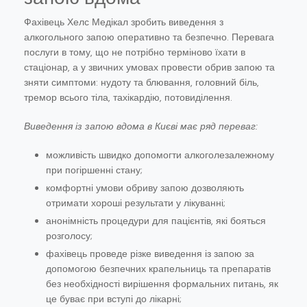
Фахівець Хелс Медікал зробить виведення з
алкогольного запою оперативно та безпечно. Перевага
послуги в тому, що не потрібно терміново їхати в
стаціонар, а у звичних умовах провести обрив запою та
зняти симптоми: нудоту та блювання, головний біль,
тремор всього тіла, тахікардію, потовиділення.
Виведення із запою вдома в Києві має ряд переваг:
можливість швидко допомогти алкоголезалежному
при погіршенні стану;
комфортні умови обриву запою дозволяють
отримати хороші результати у лікуванні;
анонімність процедури для пацієнтів, які бояться
розголосу;
фахівець проведе різке виведення із запою за
допомогою безпечних крапельниць та препаратів
без необхідності вирішення формальних питань, як
це буває при вступі до лікарні;