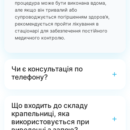
процедура може бути виконана вдома,
але якщо він тривалий або
супроводжується погіршенням здоров’я,
рекомендується пройти лікування в
стаціонарі для забезпечення постійного
медичного контролю.
Чи є консультація по
+
телефону?
Так, консультація доступна за телефоном
+38 (068) 548-50-50, також Ви можете
Що входить до складу
залишити заявку через форму зворотного
крапельниці, яка
зв’язку. Первинна консультація
+
використовується при
безкоштовна і допоможе вам визначитися
з подальшими кроками.
виведенні з запою?