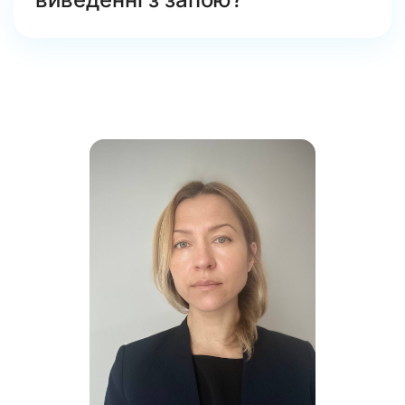
Крапельниця включає в себе:
Розчини солі та електроліти для
нормалізації водно-електролітного
балансу організму.
Препарати, що поліпшують циркуляцію
крові та відновлення обсягу
циркулюючої рідини.
Лужні засоби для стабілізації
кислотно-лужного балансу в організмі.
Антиоксиданти та цитопротектори,
спрямовані на захист клітин від
пошкоджень.
Вітаміни групи B, PP, C, E для
відновлення та підтримки вітамінного
балансу.