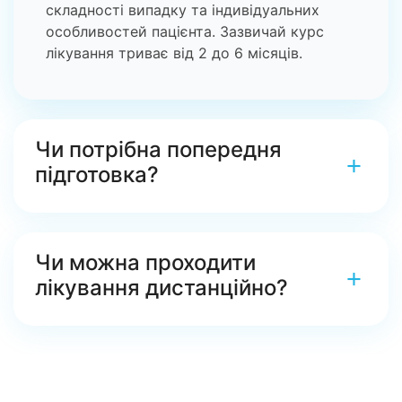
складності випадку та індивідуальних
особливостей пацієнта. Зазвичай курс
лікування триває від 2 до 6 місяців.
Чи потрібна попередня
+
підготовка?
Спеціальна підготовка не потрібна.
Рекомендується принести всі медичні
Чи можна проходити
документи та результати попередніх
+
лікування дистанційно?
обстежень.
Деякі етапи лікування можуть
проводитися дистанційно, але первинна
консультація та діагностика обов’язково
проводяться очно.