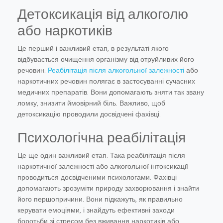
Детоксикація від алкоголю
або наркотиків
Це перший і важливий етап, в результаті якого
відбувається очищення організму від отруйливих його
речовин.
Реабілітація після алкогольної залежності
або
наркотичних речовин полягає в застосуванні сучасних
медичних препаратів. Вони допомагають зняти так звану
ломку, знизити ймовірний біль. Важливо, щоб
детоксикацію проводили досвідчені фахівці.
Психологічна реабілітація
Це ще один важливий етап. Така реабілітація після
наркотичної залежності або алкогольної інтоксикації
проводиться досвідченими психологами. Фахівці
допомагають зрозуміти природу захворювання і знайти
його першопричини. Вони підкажуть, як правильно
керувати емоціями, і знайдуть ефективні заходи
боротьби зі стресом без вживання наркотиків або