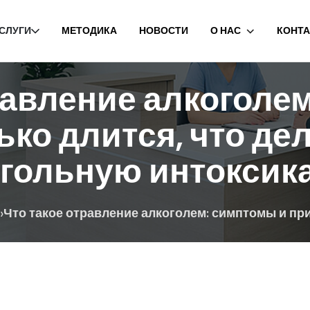
СЛУГИ
МЕТОДИКА
НОВОСТИ
О НАС
КОНТ
равление алкоголе
ько длится, что дел
огольную интоксик
›
Что такое отравление алкоголем: симптомы и приз