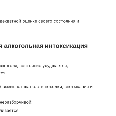
адекватной оценке своего состояния и
ая
алкогольная инток
сикация
лкоголя, состояние ухудшается,
ся:
 вызывает шаткость походки, спотыкания и
 неразборчивой;
ливается;