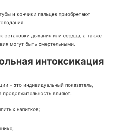
 губы и кончики пальцев приобретают
голодания.
к остановки дыхания или сердца, а также
твия могут быть смертельными.
ольная интокси
кация
ии – это индивидуальный показатель,
а продолжительность влияют:
ыпитых напитков;
чнике;