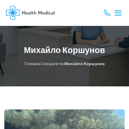
Михайло Коршунов
›
›
Головна
Спеціалісти
Михайло Коршунов