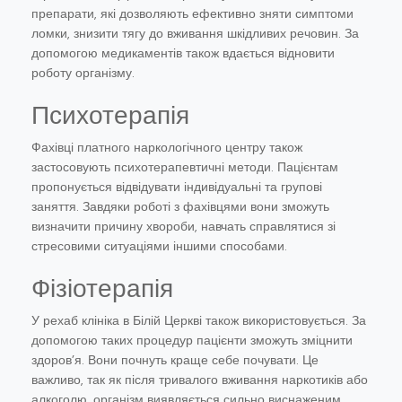
препарати, які дозволяють ефективно зняти симптоми
ломки, знизити тягу до вживання шкідливих речовин. За
допомогою медикаментів також вдається відновити
роботу організму.
Психотерапія
Фахівці платного наркологічного центру також
застосовують психотерапевтичні методи. Пацієнтам
пропонується відвідувати індивідуальні та групові
заняття. Завдяки роботі з фахівцями вони зможуть
визначити причину хвороби, навчать справлятися зі
стресовими ситуаціями іншими способами.
Фізіотерапія
У рехаб клініка в Білій Церкві також використовується. За
допомогою таких процедур пацієнти зможуть зміцнити
здоров’я. Вони почнуть краще себе почувати. Це
важливо, так як після тривалого вживання наркотиків або
алкоголю, організм виявляється сильно виснаженим.