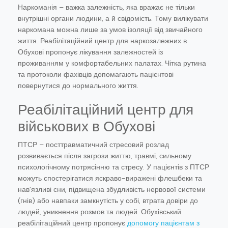
Наркоманія – важка залежність, яка вражає не тільки
внутрішні органи людини, а й свідомість. Тому вилікувати
наркомана можна лише за умов ізоляції від звичайного
життя. Реабілітаційний центр для наркозалежних в
Обухові пропонує лікування залежностей із
проживанням у комфортабельних палатах. Чітка рутина
та протоколи фахівців допомагають пацієнтові
повернутися до нормального життя.
Реабілітаційний центр для
військових в Обухові
ПТСР – посттравматичний стресовий розлад
розвивається після загрози життю, травмі, сильному
психологічному потрясінню та стресу. У пацієнтів з ПТСР
можуть спостерігатися яскраво-виражені флешбеки та
нав’язливі сни, підвищена збудливість нервової системи
(гнів) або навпаки замкнутість у собі, втрата довіри до
людей, уникнення розмов та людей. Обухівський
реабілітаційний центр пропонує
допомогу пацієнтам з