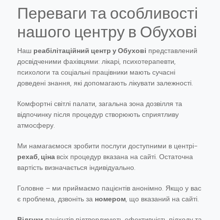
Переваги та особливості
нашого центру в Обухові
Наш
реабілітаційний центр у Обухові
представлений
досвідченими фахівцями: лікарі, психотерапевти,
психологи та соціальні працівники мають сучасні
доведені знання, які допомагають лікувати залежності.
Комфортні світлі палати, загальна зона дозвілля та
відпочинку після процедур створюють сприятливу
атмосферу.
Ми намагаємося зробити послуги доступними в центрі-
рехаб, ціна
всіх процедур вказана на сайті. Остаточна
вартість визначається індивідуально.
Головне – ми приймаємо пацієнтів анонімно. Якщо у вас
є проблема, дзвоніть за
номером
, що вказаний на сайті.
Відгуки
пацієнтів підтверджують ефективність підходу та