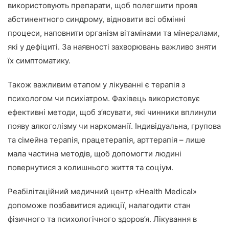
використовують препарати, щоб полегшити прояв
абстинентного синдрому, відновити всі обмінні
процеси, наповнити організм вітамінами та мінералами,
які у дефіциті. За наявності захворювань важливо зняти
їх симптоматику.
Також важливим етапом у лікуванні є терапія з
психологом чи психіатром. Фахівець використовує
ефективні методи, щоб з’ясувати, які чинники вплинули
появу алкоголізму чи наркоманії. Індивідуальна, групова
та сімейна терапія, працетерапія, арттерапія – лише
мала частина методів, щоб допомогти людині
повернутися з колишнього життя та соціум.
Реабілітаційний медичний центр «Health Medical»
допоможе позбавитися адикції, налагодити стан
фізичного та психологічного здоров’я. Лікування в