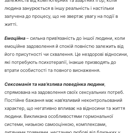
залежність від комп’ютерних та азартних ігор, коли
людина занурюється в іншу реальність і настільки
залучена до процесу, що не звертає увагу на події в
житті.
Емоційна
– сильна прив’язаність до іншої людини, коли
емоційне задоволення й спокій повністю залежить від
його присутності чи схвалення. Це нездорові відносини,
які потребують психотерапії, інакше призводять до
втрати особистості та повного виснаження.
Сексоманія та нав’язлива поведінка людини
,
спрямована на задоволення своїх сексуальних потреб.
Постійне бажання має нав’язливий неконтрольований
характер, що негативно впливає на відносини та життя
людини. Викликана особливостями гормональної
системи, низькою самооцінкою, комплексами,
дитячими травмами, нестачею любові від близьких у