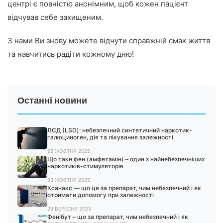
центрі є повністю анонімним, щоб кожен пацієнт
відчував себе захищеним.
З нами Ви знову можете відчути справжній смак життя
та навчитись радіти кожному дню!
Останні новини
ЛСД (LSD): небезпечний синтетичний наркотик-
галюциноген, дія та лікування залежності
23 ЖОВТНЯ 2025
Що таке фен (амфетамін) – один з найнебезпечніших
наркотиків-стимуляторів
23 ЖОВТНЯ 2025
Ксанакс — що це за препарат, чим небезпечний і як
отримати допомогу при залежності
29 ВЕРЕСНЯ 2025
Фенібут – що за препарат, чим небезпечний і як